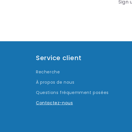
Sign 
n
t
a
c
t
Service client
Recherche
À propos de nous
Questions fréquemment posées
Contactez-nous