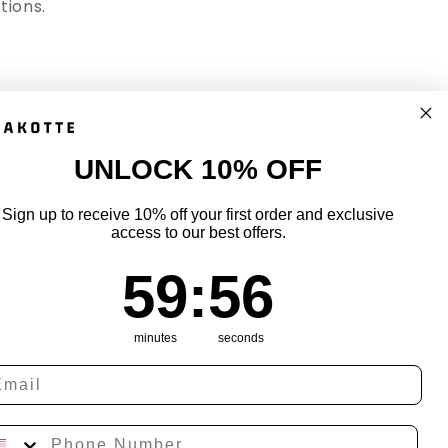
tions.
UNLOCK 10% OFF
uick links
Sign up to receive 10% off your first order and exclusive
access to our best offers.
ack Your Order
59
:
Countdown ends in:
55
59
:
55
minutes
seconds